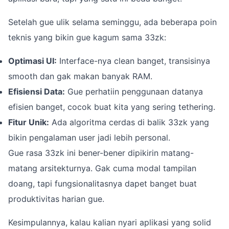
Setelah gue ulik selama seminggu, ada beberapa poin
teknis yang bikin gue kagum sama 33zk:
Optimasi UI:
Interface-nya clean banget, transisinya
smooth dan gak makan banyak RAM.
Efisiensi Data:
Gue perhatiin penggunaan datanya
efisien banget, cocok buat kita yang sering tethering.
Fitur Unik:
Ada algoritma cerdas di balik 33zk yang
bikin pengalaman user jadi lebih personal.
Gue rasa 33zk ini bener-bener dipikirin matang-
matang arsitekturnya. Gak cuma modal tampilan
doang, tapi fungsionalitasnya dapet banget buat
produktivitas harian gue.
Kesimpulannya, kalau kalian nyari aplikasi yang solid