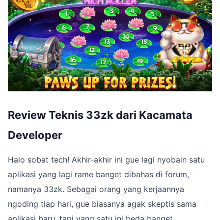
Review Teknis 33zk dari Kacamata
Developer
Halo sobat tech! Akhir-akhir ini gue lagi nyobain satu
aplikasi yang lagi rame banget dibahas di forum,
namanya 33zk. Sebagai orang yang kerjaannya
ngoding tiap hari, gue biasanya agak skeptis sama
aplikasi baru, tapi yang satu ini beda banget.