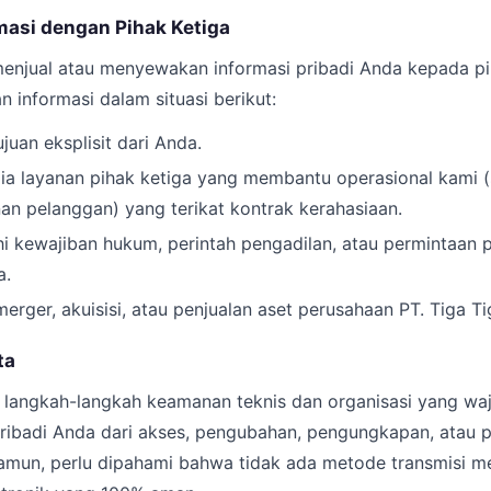
rmasi dengan Pihak Ketiga
menjual atau menyewakan informasi pribadi Anda kepada pi
informasi dalam situasi berikut:
uan eksplisit dari Anda.
a layanan pihak ketiga yang membantu operasional kami (s
nan pelanggan) yang terikat kontrak kerahasiaan.
 kewajiban hukum, perintah pengadilan, atau permintaan 
a.
rger, akuisisi, atau penjualan aset perusahaan PT. Tiga Ti
ta
langkah-langkah keamanan teknis dan organisasi yang waj
pribadi Anda dari akses, pengubahan, pengungkapan, atau
amun, perlu dipahami bahwa tidak ada metode transmisi mel