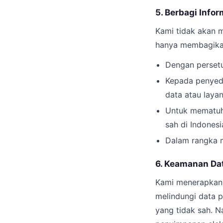
5. Berbagi Info
Kami tidak akan 
hanya membagikan 
Dengan persetuj
Kepada penyedi
data atau laya
Untuk mematuhi
sah di Indonesi
Dalam rangka me
6. Keamanan Da
Kami menerapkan 
melindungi data 
yang tidak sah. N