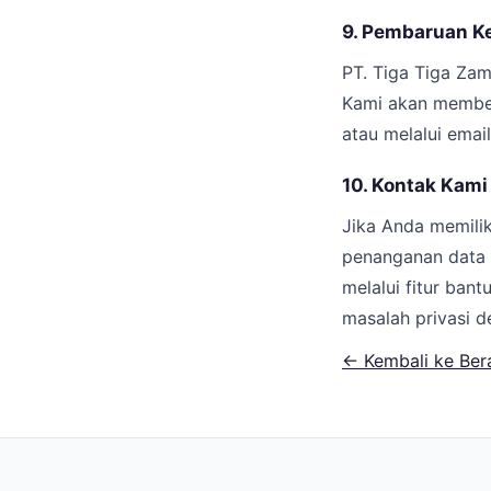
9. Pembaruan Ke
PT. Tiga Tiga Zam
Kami akan memberi
atau melalui emai
10. Kontak Kami
Jika Anda memilik
penanganan data k
melalui fitur ban
masalah privasi d
← Kembali ke Ber