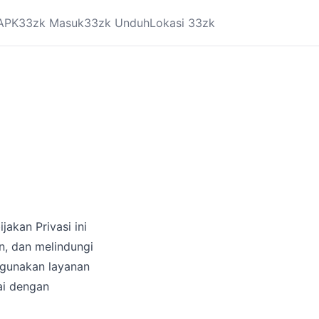
APK
33zk Masuk
33zk Unduh
Lokasi 33zk
akan Privasi ini
, dan melindungi
ggunakan layanan
ai dengan