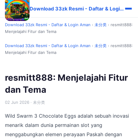
Download 33zk Resmi - Daftar & Login Aman
Download 33zk Resmi - Daftar & Login Aman
›
未分类
›
resmitt888:
Menjelajahi Fitur dan Tema
Download 33zk Resmi - Daftar & Login Aman
›
未分类
›
resmitt888:
Menjelajahi Fitur dan Tema
resmitt888: Menjelajahi Fitur
dan Tema
02 Jun 2026
· 未分类
Wild Swarm 3 Chocolate Eggs adalah sebuah inovasi
menarik dalam dunia permainan slot yang
menggabungkan elemen perayaan Paskah dengan