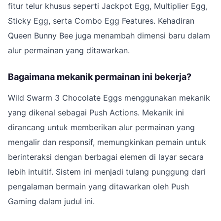
fitur telur khusus seperti Jackpot Egg, Multiplier Egg,
Sticky Egg, serta Combo Egg Features. Kehadiran
Queen Bunny Bee juga menambah dimensi baru dalam
alur permainan yang ditawarkan.
Bagaimana mekanik permainan ini bekerja?
Wild Swarm 3 Chocolate Eggs menggunakan mekanik
yang dikenal sebagai Push Actions. Mekanik ini
dirancang untuk memberikan alur permainan yang
mengalir dan responsif, memungkinkan pemain untuk
berinteraksi dengan berbagai elemen di layar secara
lebih intuitif. Sistem ini menjadi tulang punggung dari
pengalaman bermain yang ditawarkan oleh Push
Gaming dalam judul ini.