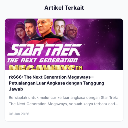
Artikel Terkait
rk666: The Next Generation Megaways –
Petualangan Luar Angkasa dengan Tanggung
Jawab
Bersiaplah untuk meluncur ke luar angkasa dengan Star Trek:
The Next Generation Megaways, sebuah karya terbaru dari
Light & Wonder...
06 Jun 2026